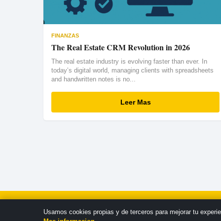
FINANZAS
The Real Estate CRM Revolution in 2026
The real estate industry is evolving faster than ever. In
today’s digital world, managing clients with spreadsheets
and handwritten notes is no...
Leer Mas
SOBRE NOSOT
Usamos cookies propias y de terceros para mejorar tu experie