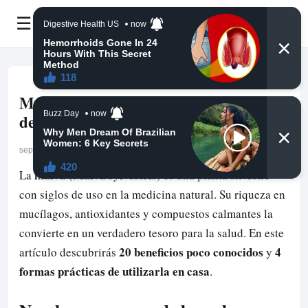
☰
Malva: propiedades ocultas y 4 formas
de aprovecharla
septiembre 21, 2025
malva (Malva sylvestris)
La
es una planta silvestre
con siglos de uso en la medicina natural. Su riqueza en
mucílagos, antioxidantes y compuestos calmantes la
convierte en un verdadero tesoro para la salud. En este
20 beneficios poco conocidos
4
artículo descubrirás
y
formas prácticas de utilizarla en casa
.