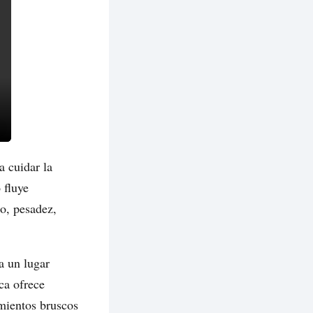
a cuidar la
 fluye
o, pesadez,
a un lugar
ica ofrece
mientos bruscos