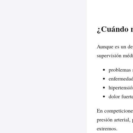
¿Cuándo n
Aunque es un dep
supervisión méd
problemas r
enfermedad
hipertensió
dolor fuert
En competicione
presión arterial
extremos.