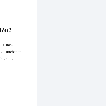
ción?
piernas,
res funcionan
hacia el