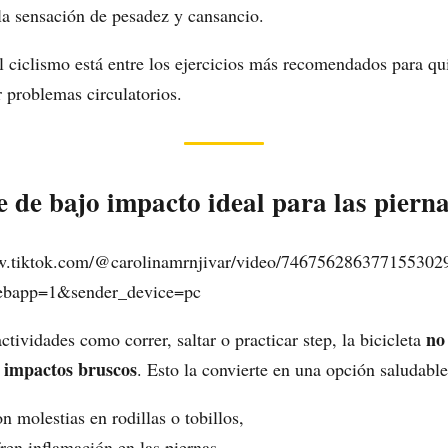
la sensación de pesadez y cansancio.
el ciclismo está entre los ejercicios más recomendados para q
r problemas circulatorios.
 de bajo impacto ideal para las piern
w.tiktok.com/@carolinamrnjivar/video/746756286377155302
ebapp=1&sender_device=pc
no
ctividades como correr, saltar o practicar step, la bicicleta
a impactos bruscos
. Esto la convierte en una opción saludable
n molestias en rodillas o tobillos,
ren inflamación en las piernas,