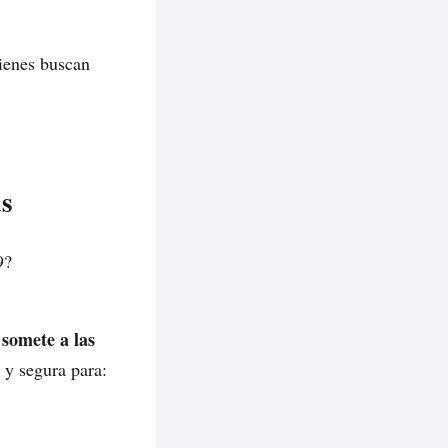
uienes buscan
as
9?
 somete a las
 y segura para: