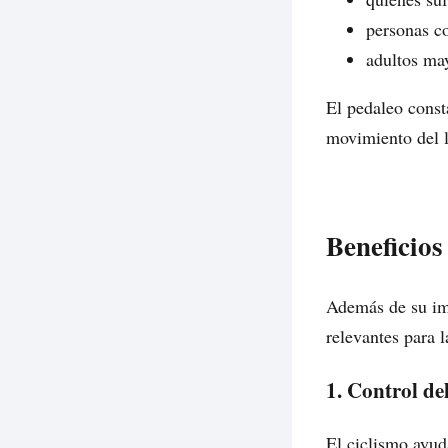
personas c
adultos may
El pedaleo cons
movimiento del lí
Beneficios
Además de su imp
relevantes para l
1. Control de
El ciclismo ayud