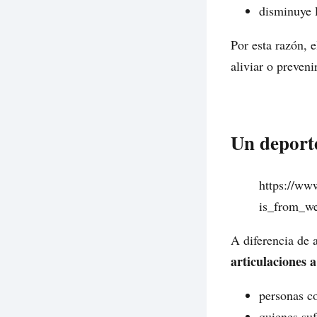
disminuye 
Por esta razón, 
aliviar o preveni
Un deporte
https://ww
is_from_w
A diferencia de a
articulaciones 
personas co
quienes suf