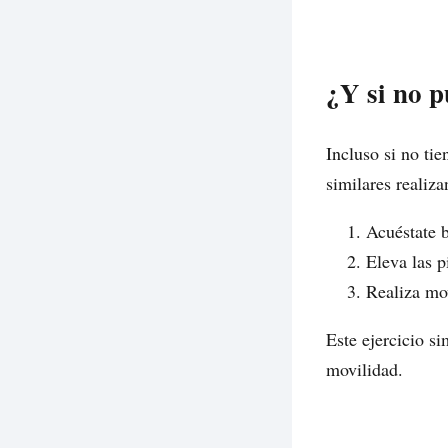
¿Y si no p
Incluso si no tie
similares realiz
Acuéstate b
Eleva las p
Realiza mov
Este ejercicio s
movilidad.