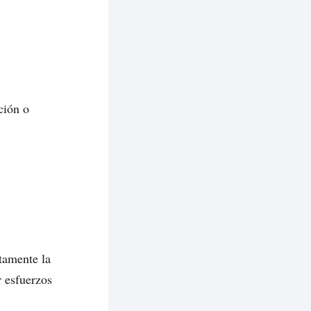
ción o
tamente la
r esfuerzos