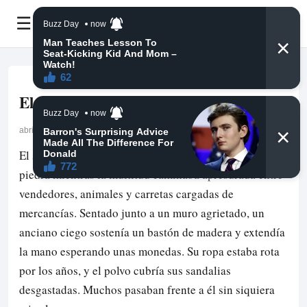
☰
El Mendigo Ciego y el Rico Mercader
abril 28, 2026
El sol caía con fuerza sobre las antiguas calles de
piedra mientras la multitud caminaba apresurada entre
vendedores, animales y carretas cargadas de
mercancías. Sentado junto a un muro agrietado, un
anciano ciego sostenía un bastón de madera y extendía
la mano esperando unas monedas. Su ropa estaba rota
por los años, y el polvo cubría sus sandalias
desgastadas. Muchos pasaban frente a él sin siquiera