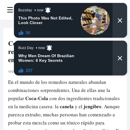
☰
Coca-Cola con canela y jengibre: ¿un
remedio casero para aumentar la
energía?
septiembre 28, 2025
En el mundo de los remedios naturales abundan
combinaciones sorprendentes. Una de ellas une la
Coca-Cola
popular
con dos ingredientes tradicionales
canela
jengibre
en la medicina casera: la
y el
. Aunque
parezca extraño, muchas personas han comenzado a
probar esta mezcla como un tónico rápido para