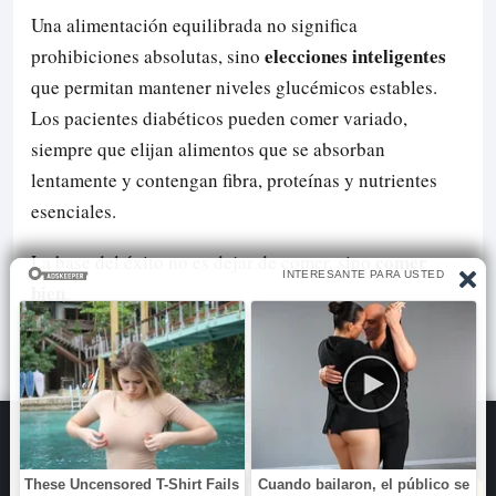
Una alimentación equilibrada no significa
elecciones inteligentes
prohibiciones absolutas, sino
que permitan mantener niveles glucémicos estables.
Los pacientes diabéticos pueden comer variado,
siempre que elijan alimentos que se absorban
lentamente y contengan fibra, proteínas y nutrientes
esenciales.
comer
La base del éxito no es dejar de comer, sino
bien
.
Usamos cookies propias y de terceros para mejorar tu experiencia,
mostrar contenido personalizado y anuncios. Al continuar navegando
SOBRE NOSOTROS
POLITICA DE PRIVACIDAD
Contacto
aceptas su uso.
Mas informacion
POLÍTICA DE COOKIES
Términos y Condiciones