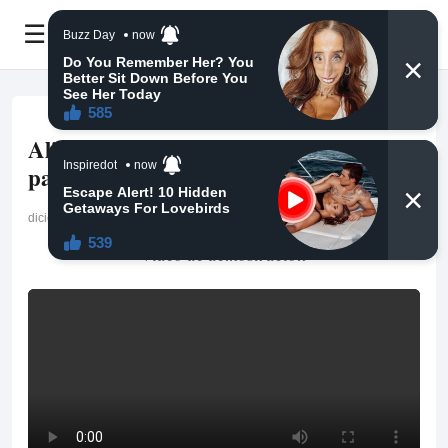
☰
Alimentos buenos y malos para
pacientes con diabetes
diciembre 7, 2025
Video de demostracion